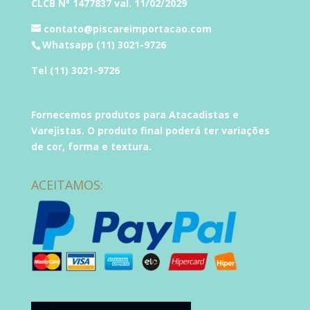
CLCB Nº 1477837 val. 11/02/2029
contato@piscareimportacao.com
Whatsapp (11) 3021-9726
Tel (11) 3021-9726
Fornecemos produtos para Atacadistas e
Varejistas. O produto final poderá ter variações
de cor, forma e textura.
ACEITAMOS: