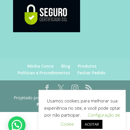
Minha Conta
Blog
Produtos
Políticas e Procedimentos
Fechar Pedido
Projetado por
Renato Figueiredo
| desenvolvido por
Usamos cookies para melhorar sua
Projetos e Consultoria WEB
experiência no site, e você pode optar
por não participar.
Configuração de
Cookie
ACEITAR