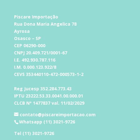
Piscare Importação
Rua Dona Maria Angelica 78
Ayrosa
Osasco – SP
CEP 06290-000
CNPJ 20.409.721/0001-67
I.E. 492.930.787.116
I.M. 0.000.123.922/8
CEVS 353440110-472-000573-1-2
Reg Jucesp 352.284.773.43
IPTU 23222.53.33.0041.00.000.01
CLCB Nº 1477837 val. 11/02/2029
contato@piscareimportacao.com
Whatsapp (11) 3021-9726
Tel (11) 3021-9726