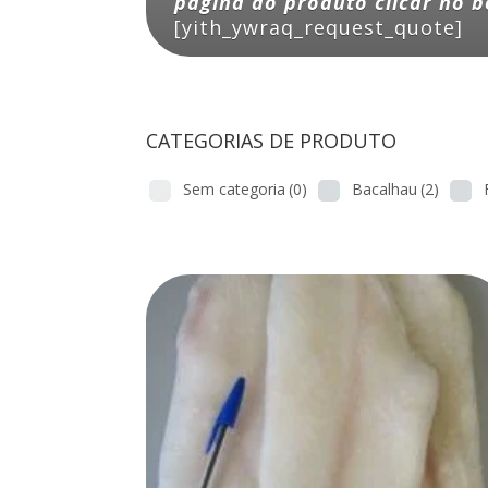
página do produto clicar no b
[yith_ywraq_request_quote]
CATEGORIAS DE PRODUTO
Sem categoria
(0)
Bacalhau
(2)