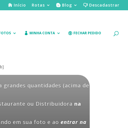
Início
Rotas
Blog
Descadastrar
 FOTOS
MINHA CONTA
FECHAR PEDIDO
b]
a grandes quantidades (acima de
estaurante ou Distribuidora
na
ando em sua foto e ao
entrar na