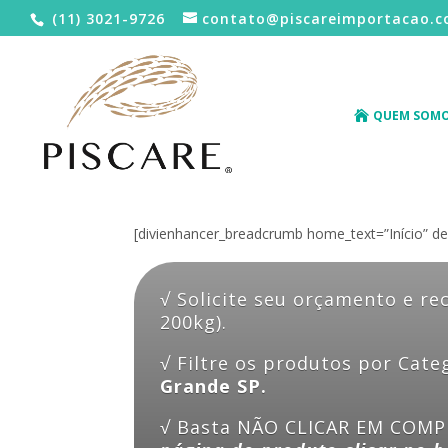
(11) 3021-9726
contato@piscareimportacao.
QUEM SOM
[divienhancer_breadcrumb home_text=”Início” de
√ Solicite seu orçamento e r
200kg).
√ Filtre os produtos por Cat
Grande SP.
√ Basta NÃO CLICAR EM COMPR