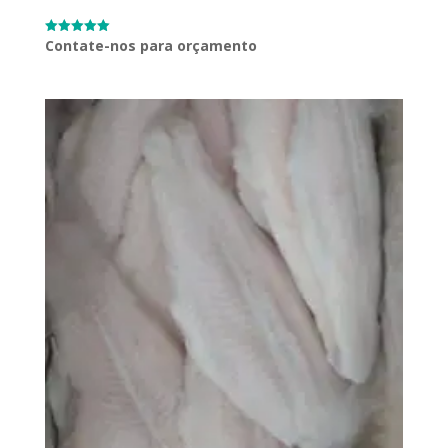
Contate-nos para orçamento
Avaliação
5.00
de 5