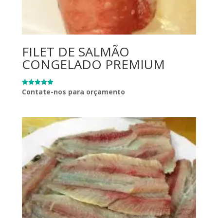
FILET DE SALMÃO
CONGELADO PREMIUM
Contate-nos para orçamento
Avaliação
5.00
de 5