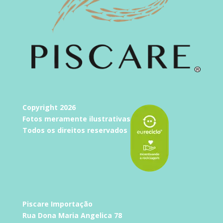
Copyright 2026
Fotos meramente ilustrativas
Todos os direitos reservados
Piscare Importação
Rua Dona Maria Angelica 78