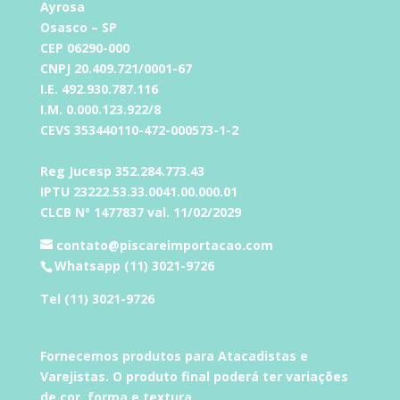
Ayrosa
Osasco – SP
CEP 06290-000
CNPJ 20.409.721/0001-67
I.E. 492.930.787.116
I.M. 0.000.123.922/8
CEVS 353440110-472-000573-1-2
Reg Jucesp 352.284.773.43
IPTU 23222.53.33.0041.00.000.01
CLCB Nº 1477837 val. 11/02/2029
contato@piscareimportacao.com
Whatsapp (11) 3021-9726
Tel (11) 3021-9726
Fornecemos produtos para Atacadistas e
Varejistas. O produto final poderá ter variações
de cor, forma e textura.