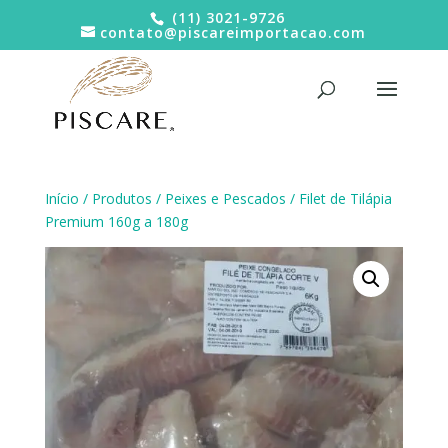
(11) 3021-9726
contato@piscareimportacao.com
Início
/
Produtos
/
Peixes e Pescados
/ Filet de Tilápia
Premium 160g a 180g