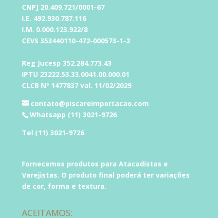
CNPJ 20.409.721/0001-67
I.E. 492.930.787.116
I.M. 0.000.123.922/8
CEVS 353440110-472-000573-1-2
Reg Jucesp 352.284.773.43
IPTU 23222.53.33.0041.00.000.01
CLCB Nº 1477837 val. 11/02/2029
contato@piscareimportacao.com
Whatsapp (11) 3021-9726
Tel (11) 3021-9726
Fornecemos produtos para Atacadistas e
Varejistas. O produto final poderá ter variações
de cor, forma e textura.
ACEITAMOS: