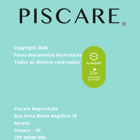
Copyright 2026
Fotos meramente ilustrativas
Todos os direitos reservados
Piscare Importação
Rua Dona Maria Angelica 78
Ayrosa
Osasco – SP
CEP 06290-000